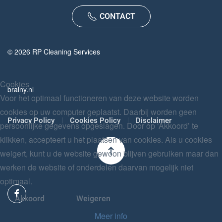
CONTACT
©
2026
RP Cleaning Services
Cookies
brainy.nl
Voor het optimaal functioneren van deze website worden
cookies op uw computer geplaatst. Daarbij worden geen
Privacy Policy
Cookies Policy
Disclaimer
persoonlijke gegevens opgeslagen. Door op ‘Akkoord’ te
klikken, accepteert u het plaatsen van cookies. Als u cookies
weigert, kunt u de website gewoon blijven gebruiken maar dan
werken de website of onderdelen daarvan mogelijk niet
optimaal.
Akkoord
Weigeren
Meer info