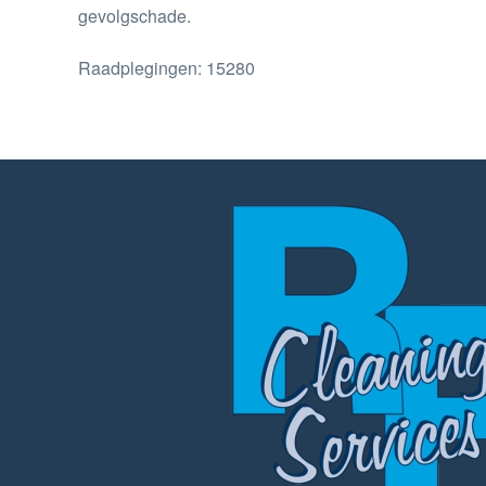
gevolgschade.
Raadplegingen: 15280