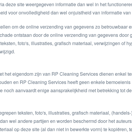
ia deze site weergegeven informatie dan wel in het functione
eid voor onvolledigheid dan wel onjuistheid van informatie va
ellen om de online verzending van gegevens zo betrouwbaar en v
 schade ontstaan door de online verzending van gegevens door g
ksten, foto's, illustraties, grafisch materiaal, verwijzingen of
ijzigd.
iet het eigendom zijn van RP Cleaning Services dienen enkel te
houden en RP Cleaning Services heeft geen enkele bemoeienis 
 noch aanvaardt enige aansprakelijkheid met betrekking tot de 
epen teksten, foto's, illustraties, grafisch materiaal, (handel
s dan wel andere partijen en worden beschermd door het auteurs
riaal op deze site (al dan niet in bewerkte vorm) te kopiëren, t