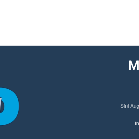
M
Sint Aug
i