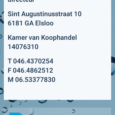
Sint Augustinusstraat 10
6181 GA Elsloo
Kamer van Koophandel
14076310
T 046.4370254
F 046.4862512
M 06.53377830