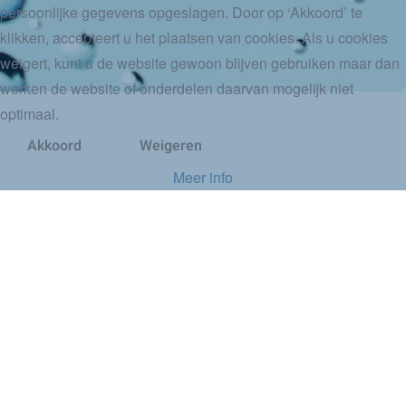
persoonlijke gegevens opgeslagen. Door op ‘Akkoord’ te
klikken, accepteert u het plaatsen van cookies. Als u cookies
weigert, kunt u de website gewoon blijven gebruiken maar dan
werken de website of onderdelen daarvan mogelijk niet
optimaal.
Akkoord
Weigeren
Meer info