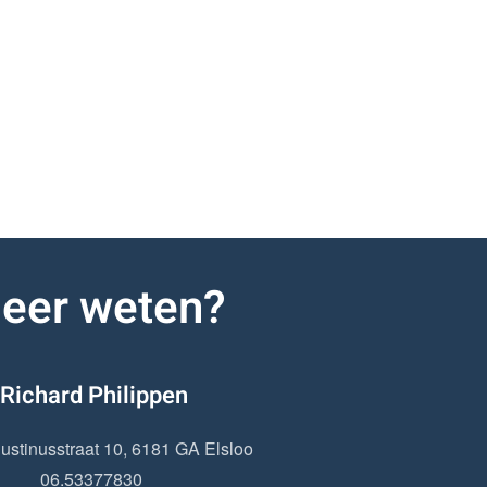
eer weten?
Richard Philippen
ustinusstraat 10, 6181 GA Elsloo
06.53377830